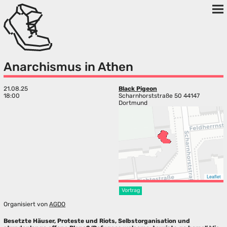
Anarchismus in Athen
21.08.25
Black Pigeon
18:00
Scharnhorststraße 50 44147
Dortmund
Leaflet
Vortrag
Organisiert von
AGDO
Besetzte Häuser, Proteste und Riots, Selbstorganisation und