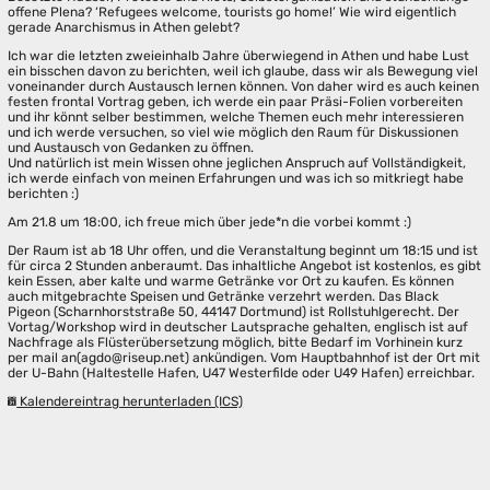
offene Plena? ‘Refugees welcome, tourists go home!’ Wie wird eigentlich
gerade Anarchismus in Athen gelebt?
Ich war die letzten zweieinhalb Jahre überwiegend in Athen und habe Lust
ein bisschen davon zu berichten, weil ich glaube, dass wir als Bewegung viel
voneinander durch Austausch lernen können. Von daher wird es auch keinen
festen frontal Vortrag geben, ich werde ein paar Präsi-Folien vorbereiten
und ihr könnt selber bestimmen, welche Themen euch mehr interessieren
und ich werde versuchen, so viel wie möglich den Raum für Diskussionen
und Austausch von Gedanken zu öffnen.
Und natürlich ist mein Wissen ohne jeglichen Anspruch auf Vollständigkeit,
ich werde einfach von meinen Erfahrungen und was ich so mitkriegt habe
berichten :)
Am 21.8 um 18:00, ich freue mich über jede*n die vorbei kommt :)
Der Raum ist ab 18 Uhr offen, und die Veranstaltung beginnt um 18:15 und ist
für circa 2 Stunden anberaumt. Das inhaltliche Angebot ist kostenlos, es gibt
kein Essen, aber kalte und warme Getränke vor Ort zu kaufen. Es können
auch mitgebrachte Speisen und Getränke verzehrt werden. Das Black
Pigeon (Scharnhorststraße 50, 44147 Dortmund) ist Rollstuhlgerecht. Der
Vortag/Workshop wird in deutscher Lautsprache gehalten, englisch ist auf
Nachfrage als Flüsterübersetzung möglich, bitte Bedarf im Vorhinein kurz
per mail an(agdo@riseup.net) ankündigen. Vom Hauptbahnhof ist der Ort mit
der U-Bahn (Haltestelle Hafen, U47 Westerfilde oder U49 Hafen) erreichbar.
Kalendereintrag herunterladen (ICS)