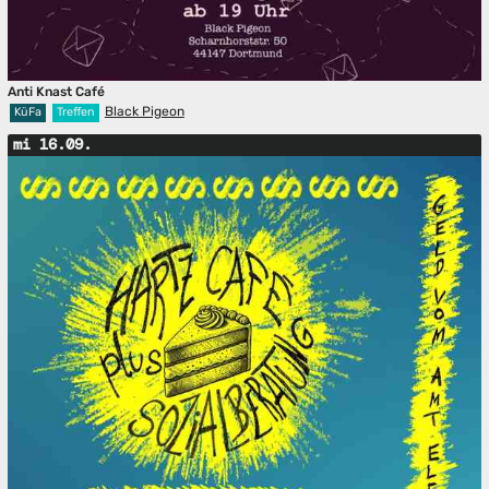
Anti Knast Café
Black Pigeon
KüFa
Treffen
mi 16.09.