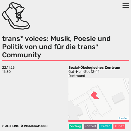
trans* voices: Musik, Poesie und
Politik von und für die trans*
Community
22.11.25
Sozial-Ökologisches Zentrum
16:30
Gut-Heil-Str. 12-14
Dortmund
Leaflet
WEB-LINK
INSTAGRAM.COM
Vortrag
Konzert
Treffen
Kunst