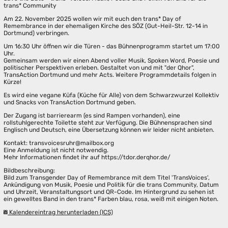
trans* Community
Am 22. November 2025 wollen wir mit euch den trans* Day of
Remembrance in der ehemaligen Kirche des SÖZ (Gut-Heil-Str. 12-14 in
Dortmund) verbringen.
Um 16:30 Uhr öffnen wir die Türen - das Bühnenprogramm startet um 17:00
Uhr.
Gemeinsam werden wir einen Abend voller Musik, Spoken Word, Poesie und
politischer Perspektiven erleben. Gestaltet von und mit "der Qhor",
TransAction Dortmund und mehr Acts. Weitere Programmdetails folgen in
Kürze!
Es wird eine vegane Küfa (Küche für Alle) von dem Schwarzwurzel Kollektiv
und Snacks von TransAction Dortmund geben.
Der Zugang ist barrierearm (es sind Rampen vorhanden), eine
rollstuhlgerechte Toilette steht zur Verfügung. Die Bühnensprachen sind
Englisch und Deutsch, eine Übersetzung können wir leider nicht anbieten.
Kontakt: transvoicesruhr@mailbox.org
Eine Anmeldung ist nicht notwendig.
Mehr Informationen findet ihr auf https://tdor.derqhor.de/
Bildbeschreibung:
Bild zum Transgender Day of Remembrance mit dem Titel 'TransVoices',
Ankündigung von Musik, Poesie und Politik für die trans Community, Datum
und Uhrzeit, Veranstaltungsort und QR-Code. Im Hintergrund zu sehen ist
ein gewelltes Band in den trans* Farben blau, rosa, weiß mit einigen Noten.
Kalendereintrag herunterladen (ICS)