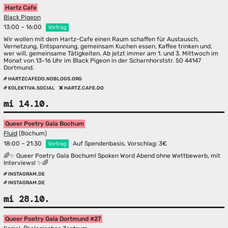
Hartz Cafe
Black Pigeon
13:00 – 16:00
Vortrag
Wir wollen mit dem Hartz-Cafe einen Raum schaffen für Austausch,
Vernetzung, Entspannung, gemeinsam Kuchen essen, Kaffee trinken und,
wer will, gemeinsame Tätigkeiten. Ab jetzt immer am 1. und 3. Mittwoch im
Monat von 13-16 Uhr im Black Pigeon in der Scharnhorststr. 50 44147
Dortmund.
HARTZCAFEDO.NOBLOGS.ORG
KOLEKTIVA.SOCIAL
HARTZ.CAFE.DO
mi 14.10.
Queer Poetry Gala Bochum
Fluid
(Bochum)
18:00 – 21:30
Auf Spendenbasis, Vorschlag: 3€
Vortrag
🌈✨ Queer Poetry Gala Bochum! Spoken Word Abend ohne Wettbewerb, mit
Interviews! ✨🌈
INSTAGRAM.DE
INSTAGRAM.DE
mi 28.10.
Queer Poetry Gala Dortmund #27