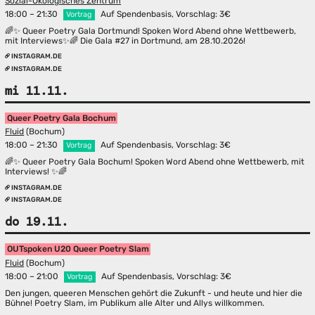
Sozial-Ökologisches Zentrum
18:00 – 21:30
Auf Spendenbasis, Vorschlag: 3€
Vortrag
🌈✨ Queer Poetry Gala Dortmund! Spoken Word Abend ohne Wettbewerb,
mit Interviews✨🌈 Die Gala #27 in Dortmund, am 28.10.2026!
INSTAGRAM.DE
INSTAGRAM.DE
mi 11.11.
Queer Poetry Gala Bochum
Fluid
(Bochum)
18:00 – 21:30
Auf Spendenbasis, Vorschlag: 3€
Vortrag
🌈✨ Queer Poetry Gala Bochum! Spoken Word Abend ohne Wettbewerb, mit
Interviews! ✨🌈
INSTAGRAM.DE
INSTAGRAM.DE
do 19.11.
OUTspoken U20 Queer Poetry Slam
Fluid
(Bochum)
18:00 – 21:00
Auf Spendenbasis, Vorschlag: 3€
Vortrag
Den jungen, queeren Menschen gehört die Zukunft - und heute und hier die
Bühne! Poetry Slam, im Publikum alle Alter und Allys willkommen.