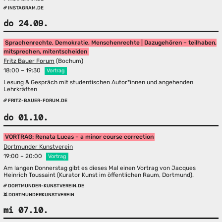
INSTAGRAM.DE
do 24.09.
Sprachenrechte, Demokratie, Menschenrechte | Dazugehören – teilhaben,
mitsprechen, mitentscheiden
Fritz Bauer Forum
(Bochum)
18:00 – 19:30
Vortrag
Lesung & Gespräch mit studentischen Autor*innen und angehenden
Lehrkräften
FRITZ-BAUER-FORUM.DE
do 01.10.
VORTRAG: Renata Lucas – a minor course correction
Dortmunder Kunstverein
19:00 – 20:00
Vortrag
Am langen Donnerstag gibt es dieses Mal einen Vortrag von Jacques
Heinrich Toussaint (Kurator Kunst im öffentlichen Raum, Dortmund).
DORTMUNDER-KUNSTVEREIN.DE
DORTMUNDERKUNSTVEREIN
mi 07.10.