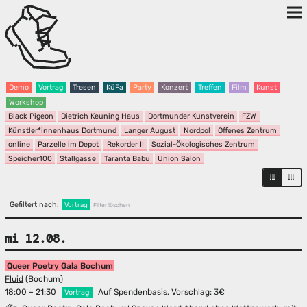
Demo
Vortrag
Tresen
KüFa
Party
Konzert
Treffen
Film
Kunst
Workshop
Black Pigeon
Dietrich Keuning Haus
Dortmunder Kunstverein
FZW
Künstler*innenhaus Dortmund
Langer August
Nordpol
Offenes Zentrum
online
Parzelle im Depot
Rekorder II
Sozial-Ökologisches Zentrum
Speicher100
Stallgasse
Taranta Babu
Union Salon
Gefiltert nach:
Vortrag
Filter löschen
mi 12.08.
Queer Poetry Gala Bochum
Fluid
(Bochum)
18:00 – 21:30
Auf Spendenbasis, Vorschlag: 3€
Vortrag