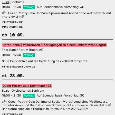
Fluid
(Bochum)
18:00 – 21:30
Auf Spendenbasis, Vorschlag: 3€
Vortrag
🌈✨ Queer Poetry Gala Bochum! Spoken Word Abend ohne Wettbewerb, mit
Interviews! ✨🌈
INSTAGRAM.DE
INSTAGRAM.DE
do 10.09.
Gerd Hankel | Völkermord. Überlegungen zu einem umkämpften Begriff
Fritz Bauer Forum
(Bochum)
18:00 – 19:30
Vortrag
Neue Perspektive auf die Bedeutung des Völkerstrafrechts
FRITZ-BAUER-FORUM.DE
mi 23.09.
Queer Poetry Gala Dortmund #26
Sozial-Ökologisches Zentrum
18:00 – 21:30
Auf Spendenbasis, Vorschlag: 3€
Vortrag
🌈✨ Queer Poetry Gala Dortmund! Spoken Word Abend ohne Wettbewerb,
mit Interviews und thematischem Schwerpunkt auf queerer Sexualität ✨🌈
Das siebte speciale d'Erotique in Dortmund, am 23.09.2026!
INSTAGRAM.DE