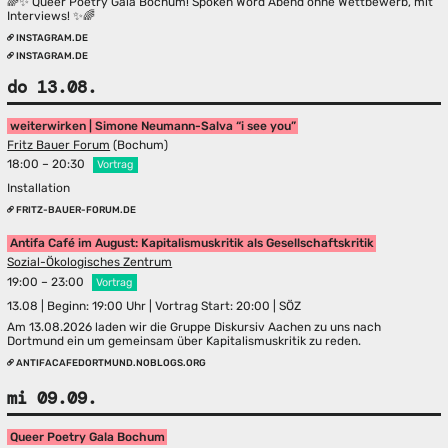
🌈✨ Queer Poetry Gala Bochum! Spoken Word Abend ohne Wettbewerb, mit
Interviews! ✨🌈
INSTAGRAM.DE
INSTAGRAM.DE
do 13.08.
weiterwirken | Simone Neumann-Salva “i see you”
Fritz Bauer Forum
(Bochum)
18:00 – 20:30
Vortrag
Installation
FRITZ-BAUER-FORUM.DE
Antifa Café im August: Kapitalismuskritik als Gesellschaftskritik
Sozial-Ökologisches Zentrum
19:00 – 23:00
Vortrag
13.08 | Beginn: 19:00 Uhr | Vortrag Start: 20:00 | SÖZ
Am 13.08.2026 laden wir die Gruppe Diskursiv Aachen zu uns nach
Dortmund ein um gemeinsam über Kapitalismuskritik zu reden.
ANTIFACAFEDORTMUND.NOBLOGS.ORG
mi 09.09.
Queer Poetry Gala Bochum