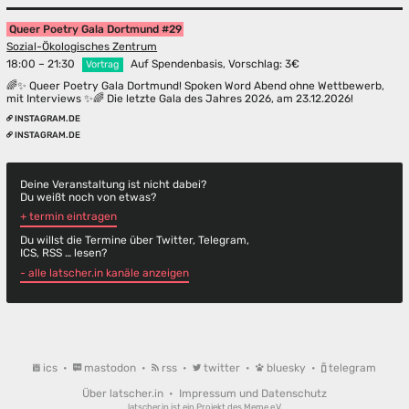
Queer Poetry Gala Dortmund #29
Sozial-Ökologisches Zentrum
18:00 – 21:30
Auf Spendenbasis, Vorschlag: 3€
Vortrag
🌈✨ Queer Poetry Gala Dortmund! Spoken Word Abend ohne Wettbewerb,
mit Interviews ✨🌈 Die letzte Gala des Jahres 2026, am 23.12.2026!
INSTAGRAM.DE
INSTAGRAM.DE
Deine Veranstaltung ist nicht dabei?
Du weißt noch von etwas?
+ termin eintragen
Du willst die Termine über Twitter, Telegram,
ICS, RSS … lesen?
- alle latscher.in kanäle anzeigen
ics
•
mastodon
•
rss
•
twitter
•
bluesky
•
telegram
Über latscher.in
•
Impressum und Datenschutz
latscher.in ist ein Projekt des
Meme e.V.