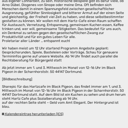
aus eigener Lohnarbeit, zu sein. Historische Beispiele gibt es dafür viele, ob
Arno Dübel, Diogenes von Sinope oder meine Oma. Oft befinden sich
Menschen damit in einem Spannungsfeld zwischen gesellschaftlicher
Ausgrenzung, gefühlter Sinnlosigkeit und bitterer Armut auf der einen Seite
und gleichzeitig, der Freiheit viel Zeit zu haben, und diese selbstbestimmter
gestalten zu können. Wir wollen mit dem Hartz-Cafe einen Raum schaffen
für Austausch, Vernetzung, Entspannung, gemeinsam Kuchen essen, Kaffee
trinken und, wer will, gemeinsame Tätigkeiten. Das bedeutet für uns auch,
ein Denkmal zu setzen gegen den gesellschaftlichen Zwang zur
Produktivität und für ein gutes Leben für alle.
Proletariar aller Länder … entspannt euch!
Wir haben meist um 12 Uhr startend Programm Angebote geplant:
Gesprächsrunden, Spiele, Basteleien oder Vorträge, Schau für genauere
Termininfos gerne auf unsere Website. Ab 14 Uhr findet auch parallel die
Rechtsberatung für Bürgergeld statt
Ab jetzt immer am 1. und 3. Mittwoch im Monat von 12-16 Uhr im Black
Pigeon in der Scharnhorststr. 50 44147 Dortmund.
[Bildbeschreibung]
Sharepic für das Hartzcafe im Black Pigeon, das findet immer am 1. und 3.
Mittwoch im Monat von 12-16 Uhr im Black Pigeon in der Scharnhorststr. 50
44147 Dortmund statt. Auf dem Bild ist ein Kuchen zu sehen und drum herum
steht Hartz Cafe plus Sozialberatung ab 14 Uhr.
auf der rechten Seite steht – Geld vom Amt Elegant. Der Hintergrund ist
blau.
Kalendereintrag herunterladen (ICS)