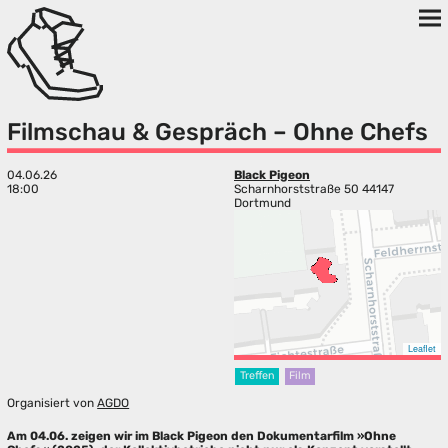
Filmschau & Gespräch – Ohne Chefs
04.06.26
Black Pigeon
18:00
Scharnhorststraße 50 44147
Dortmund
Leaflet
Treffen
Film
Organisiert von
AGDO
Am 04.06. zeigen wir im Black Pigeon den Dokumentarfilm »Ohne