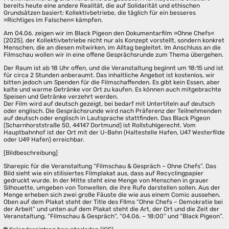
bereits heute eine andere Realität, die auf Solidarität und ethischen
Grundsätzen basiert: Kollektivbetriebe, die täglich für ein besseres
»Richtiges im Falschen« kämpfen.
Am 04.06. zeigen wir im Black Pigeon den Dokumentarfilm »Ohne Chefs«
(2025), der Kollektivbetriebe nicht nur als Konzept vorstellt, sondern konkret
Menschen, die an diesen mitwirken, im Alltag begleitet. Im Anschluss an die
Filmschau wollen wir in eine offene Gesprächsrunde zum Thema übergehen.
Der Raum ist ab 18 Uhr offen, und die Veranstaltung beginnt um 18:15 und ist
für circa 2 Stunden anberaumt. Das inhaltliche Angebot ist kostenlos, wir
bitten jedoch um Spenden für die Filmschaffenden. Es gibt kein Essen, aber
kalte und warme Getränke vor Ort zu kaufen. Es können auch mitgebrachte
Speisen und Getränke verzehrt werden.
Der Film wird auf deutsch gezeigt, bei bedarf mit Untertiteln auf deutsch
oder englisch. Die Gesprächsrunde wird nach Präferenz der Teilnehmenden
auf deutsch oder englisch in Lautsprache stattfinden. Das Black Pigeon
(Scharnhorststraße 50, 44147 Dortmund) ist Rollstuhlgerecht. Vom
Hauptbahnhof ist der Ort mit der U-Bahn (Haltestelle Hafen, U47 Westerfilde
oder U49 Hafen) erreichbar.
[Bildbeschreibung]
Sharepic für die Veranstaltung “Filmschau & Gespräch – Ohne Chefs”. Das
Bild sieht wie ein stilisiertes Filmplakat aus, dass auf Recyclingpapier
gedruckt wurde. In der Mitte steht eine Menge von Menschen in grauer
Silhouette, umgeben von Tonwellen, die ihre Rufe darstellen sollen. Aus der
Menge erheben sich zwei große Fäuste die wie aus einem Comic aussehen.
Oben auf dem Plakat steht der Title des FIlms “Ohne Chefs – Demokratie bei
der Arbeit” und unten auf dem Plakat steht die Art, der Ort und die Zeit der
Veranstaltung. “Filmschau & Gespräch”, “04.06. – 18:00” und “Black Pigeon”.