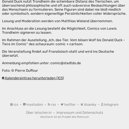
Donald Duck nutzt Trondheim die scheinbare Distanz des Tierischen, um
überraschend philosophische und oft auch subversive Beobachtungen über
das Menschsein zu formulieren. Seine Figuren sind dabei nie bloß niedlich
oder symbolisch, sondern eigenwillige Persönlichkeiten voller Widersprüche.
Lesung und Moderation werden von Matthias Wieland übernommen.
Im Anschluss an die Lesung besteht die Möglichkeit, Comics von Lewis
Trondheim signieren zu lassen.
Im Rahmen der Ausstellung „Ich, das Tier. Vom bösen Wolf bis Donald Duck -
Tiere im Comic“ des schauraum: comic + cartoon.
Die Veranstaltung findet auf Französisch statt und wird ins Deutsche
übersetzt.
Anmeldung empfohlen unter: comic@stadtdo.de
Foto: © Pierre Duffour
Kalendereintrag herunterladen (ICS)
ics
•
mastodon
•
rss
•
twitter
•
bluesky
•
telegram
Über latscher.in
•
Impressum und Datenschutz
latscher.in ist ein Projekt des
Meme e.V.