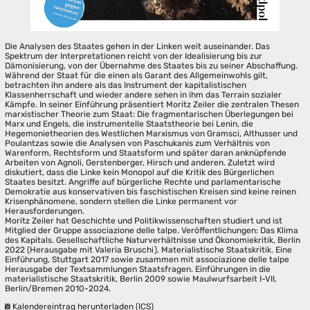
Die Analysen des Staates gehen in der Linken weit auseinander. Das
Spektrum der Interpretationen reicht von der Idealisierung bis zur
Dämonisierung, von der Übernahme des Staates bis zu seiner Abschaffung.
Während der Staat für die einen als Garant des Allgemeinwohls gilt,
betrachten ihn andere als das Instrument der kapitalistischen
Klassenherrschaft und wieder andere sehen in ihm das Terrain sozialer
Kämpfe. In seiner Einführung präsentiert Moritz Zeiler die zentralen Thesen
marxistischer Theorie zum Staat: Die fragmentarischen Überlegungen bei
Marx und Engels, die instrumentelle Staatstheorie bei Lenin, die
Hegemonietheorien des Westlichen Marxismus von Gramsci, Althusser und
Poulantzas sowie die Analysen von Paschukanis zum Verhältnis von
Warenform, Rechtsform und Staatsform und später daran anknüpfende
Arbeiten von Agnoli, Gerstenberger, Hirsch und anderen. Zuletzt wird
diskutiert, dass die Linke kein Monopol auf die Kritik des Bürgerlichen
Staates besitzt. Angriffe auf bürgerliche Rechte und parlamentarische
Demokratie aus konservativen bis faschistischen Kreisen sind keine reinen
Krisenphänomene, sondern stellen die Linke permanent vor
Herausforderungen.
Moritz Zeiler hat Geschichte und Politikwissenschaften studiert und ist
Mitglied der Gruppe associazione delle talpe. Veröffentlichungen: Das Klima
des Kapitals. Gesellschaftliche Naturverhältnisse und Ökonomiekritik, Berlin
2022 (Herausgabe mit Valeria Bruschi), Materialistische Staatskritik. Eine
Einführung, Stuttgart 2017 sowie zusammen mit associazione delle talpe
Herausgabe der Textsammlungen Staatsfragen. Einführungen in die
materialistische Staatskritik, Berlin 2009 sowie Maulwurfsarbeit I-VII,
Berlin/Bremen 2010-2024.
Kalendereintrag herunterladen (ICS)