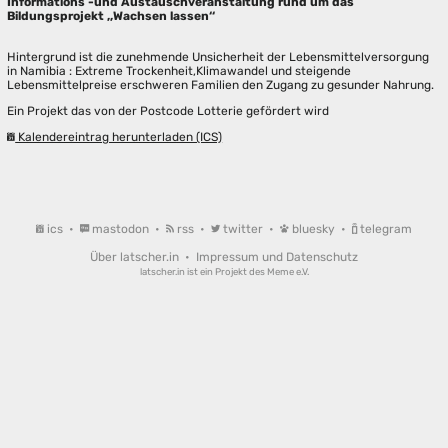
Informations -und Austauschveranstaltung rund um das
Bildungsprojekt ,,Wachsen lassen‘‘
Hintergrund ist die zunehmende Unsicherheit der Lebensmittelversorgung
in Namibia : Extreme Trockenheit,Klimawandel und steigende
Lebensmittelpreise erschweren Familien den Zugang zu gesunder Nahrung.
Ein Projekt das von der Postcode Lotterie gefördert wird
Kalendereintrag herunterladen (ICS)
ics
•
mastodon
•
rss
•
twitter
•
bluesky
•
telegram
Über latscher.in
•
Impressum und Datenschutz
latscher.in ist ein Projekt des
Meme e.V.