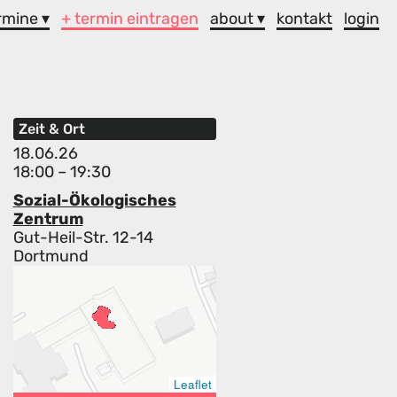
rmine ▾
+ termin eintragen
about ▾
kontakt
login
Zeit & Ort
18.06.26
18:00 – 19:30
Sozial-Ökologisches
Zentrum
Gut-Heil-Str. 12-14
Dortmund
Leaflet