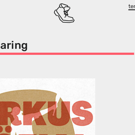
te
haring