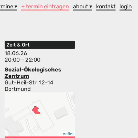
rmine ▾
+ termin eintragen
about ▾
kontakt
login
Zeit & Ort
18.06.26
20:00 – 22:00
Sozial-Ökologisches
Zentrum
Gut-Heil-Str. 12-14
Dortmund
Leaflet