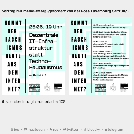
Vortrag mit meme-ev.org, gefördert von der Rosa Luxemburg Stiftung.
Kalendereintrag herunterladen (ICS)
ics
•
mastodon
•
rss
•
twitter
•
bluesky
•
telegram