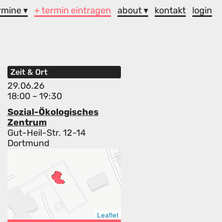
rmine ▾
+ termin eintragen
about ▾
kontakt
login
Zeit & Ort
29.06.26
18:00 – 19:30
Sozial-Ökologisches
Zentrum
Gut-Heil-Str. 12-14
Dortmund
Leaflet