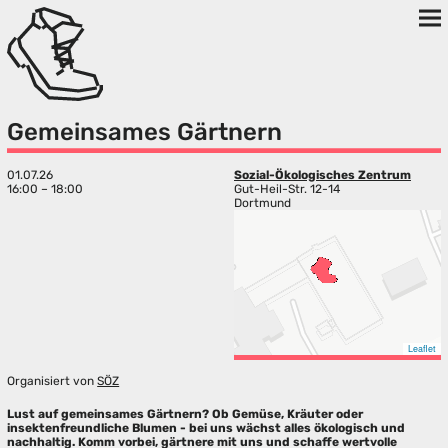
Gemeinsames Gärtnern
01.07.26
Sozial-Ökologisches Zentrum
16:00 – 18:00
Gut-Heil-Str. 12-14
Dortmund
Leaflet
Organisiert von
SÖZ
Lust auf gemeinsames Gärtnern? Ob Gemüse, Kräuter oder
insektenfreundliche Blumen - bei uns wächst alles ökologisch und
nachhaltig. Komm vorbei, gärtnere mit uns und schaffe wertvolle