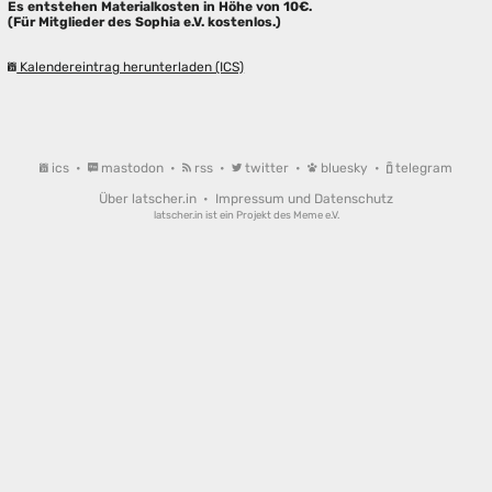
Es entstehen Materialkosten in Höhe von 10€.
(Für Mitglieder des Sophia e.V. kostenlos.)
Kalendereintrag herunterladen (ICS)
ics
•
mastodon
•
rss
•
twitter
•
bluesky
•
telegram
Über latscher.in
•
Impressum und Datenschutz
latscher.in ist ein Projekt des
Meme e.V.