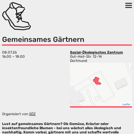
Gemeinsames Gärtnern
08.07.26
Sozial-Ökologisches Zentrum
16:00 – 18:00
Gut-Heil-Str. 12-14
Dortmund
Leaflet
Organisiert von
SÖZ
Lust auf gemeinsames Gärtnern? Ob Gemüse, Kräuter oder
insektenfreundliche Blumen - bei uns wächst alles ökologisch und
nachhaltig. Komm vorbei, gärtnere mit uns und schaffe wertvolle