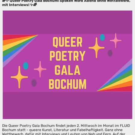
🌈✨ Queer Poetry Gala Bochum! Spoken Word Abend ohne Wettbewerb,
mit Interviews! ✨🌈
Die Queer Poetry Gala Bochum findet jeden 2. Mittwoch im Monat im FLUID
Bochum statt - queere Kunst, Literatur und Fabelhaftigkeit. Ganz ohne
Wettbewerb, dafür mit Interviews und Leuten von Nah und Fern. Auf der