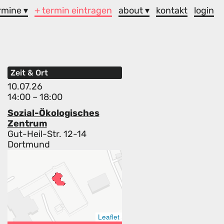
rmine ▾
+ termin eintragen
about ▾
kontakt
login
Zeit & Ort
10.07.26
14:00 – 18:00
Sozial-Ökologisches
Zentrum
Gut-Heil-Str. 12-14
Dortmund
Leaflet