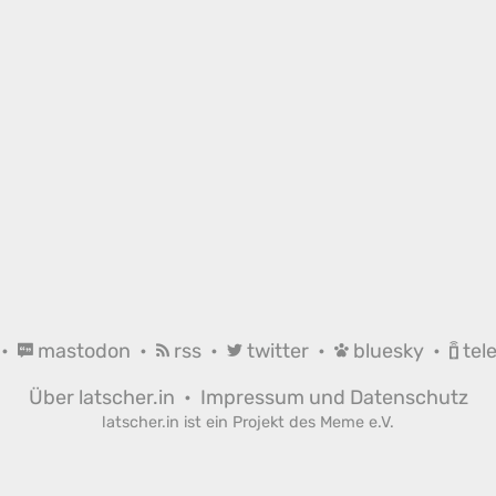
•
mastodon
•
rss
•
twitter
•
bluesky
•
tel
Über latscher.in
•
Impressum und Datenschutz
latscher.in ist ein Projekt des
Meme e.V.