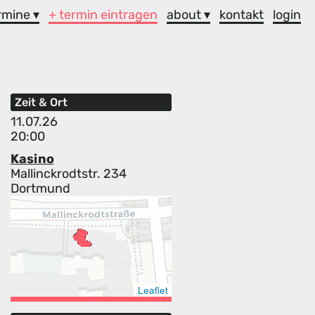
rmine ▾
+ termin eintragen
about ▾
kontakt
login
Zeit & Ort
11.07.26
20:00
Kasino
Mallinckrodtstr. 234
Dortmund
Leaflet