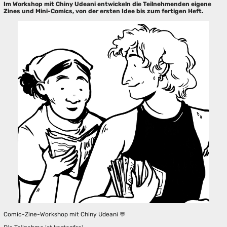
Im Workshop mit Chiny Udeani entwickeln die Teilnehmenden eigene
Zines und Mini-Comics, von der ersten Idee bis zum fertigen Heft.
Comic-Zine-Workshop mit Chiny Udeani 💬