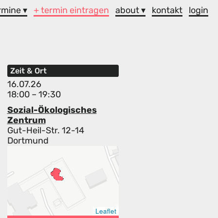
rmine ▾
+ termin eintragen
about ▾
kontakt
login
Zeit & Ort
16.07.26
18:00 – 19:30
Sozial-Ökologisches
Zentrum
Gut-Heil-Str. 12-14
Dortmund
Leaflet