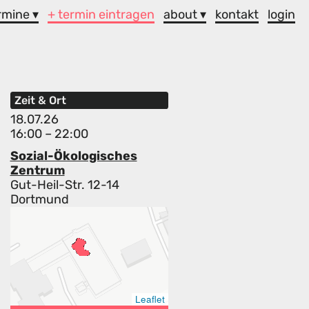
rmine ▾
+ termin eintragen
about ▾
kontakt
login
Zeit & Ort
18.07.26
16:00 – 22:00
Sozial-Ökologisches
Zentrum
Gut-Heil-Str. 12-14
Dortmund
Leaflet