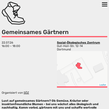
Gemeinsames Gärtnern
22.07.26
Sozial-Ökologisches Zentrum
16:00 – 18:00
Gut-Heil-Str. 12-14
Dortmund
Leaflet
Organisiert von
SÖZ
Lust auf gemeinsames Gärtnern? Ob Gemüse, Kräuter oder
insektenfreundliche Blumen - bei uns wächst alles ökologisch und
nachhaltig. Komm vorbei, gärtnere mit uns und schaffe wertvolle