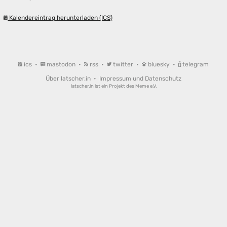
Kalendereintrag herunterladen (ICS)
ics
•
mastodon
•
rss
•
twitter
•
bluesky
•
telegram
Über latscher.in
•
Impressum und Datenschutz
latscher.in ist ein Projekt des
Meme e.V.