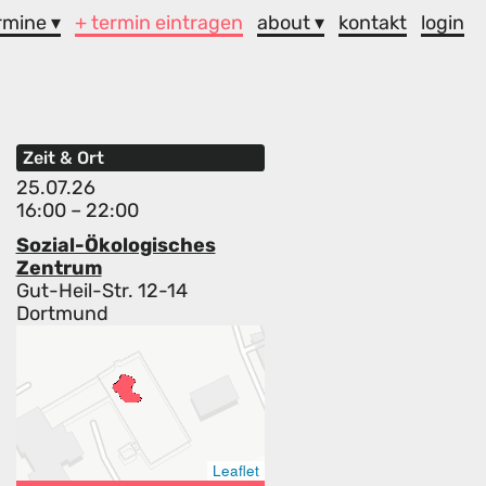
rmine ▾
+ termin eintragen
about ▾
kontakt
login
Zeit & Ort
25.07.26
16:00 – 22:00
Sozial-Ökologisches
Zentrum
Gut-Heil-Str. 12-14
Dortmund
Leaflet