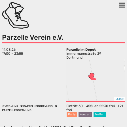
Parzelle Verein e.V.
14.08.26
Parzelle im Depot
17:00 – 23:55
Immermannstraße 29
Dortmund
Leaflet
Eintritt 30 - 45€, ab 22:30 frei, U 21
WEB-LINK
PARZELLEDORTMUND
frei
PARZELLEDORTMUND
Party
Konzert
Treffen