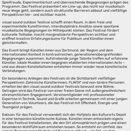
Spielfreude, Experimentierlust und überraschende Begegnungen prägen das
Programm. Das Festival präsentiert ein Line-up, das nicht nur musikalisch
neue Wege geht, sondern auch strukturelle Barrieren abbaut und vielfältige
Perspektiven hör- und sichtbar macht.
visual sound outdoor festival schafft einen Raum, in dem freie und
experimentelle Kunstformen, interdisziplinäre Ansätze sowie spontane
musikalische Begegnungen im Mittelpunkt stehen. Das Festival fördert
kulturelle Teilhabe, macht marginalisierte Perspektiven sichtbar und
eröffnet kreative Erfahrungsräume für Publikum und Künstler:innen
gleichermaßen.
Das Event bringt Künstler:innen aus Dortmund, der Region und dem
internationalen Kontext in kontrastreichen, generationenübergreifenden
Begegnungen zusammen. Aufstrebende junge Talente treffen auf erfahrene
Künstler, lokale Musiker:innen begegnen etablierten internationalen Acts –
und aus diesen Konstellationen entstehen immer wieder neue künstlerische
Verbindungen.
Ein besonderes Anliegen des Festivals ist die Sichtbarkeit vielfältiger
Perspektiven: Zahlreiche Künstlerinnen, FLINTA* und non-binäre Personen
erhalten bei den visual sound outdoor festivals bewusst eine Bühne.
Getragen wird das Festival von einer freien Szene mit außergewöhnlichem
ehrenamtlichem Engagement: Vereinsmitglieder mit professioneller
Expertise in Technik, Sound und Grafik arbeiten gemeinsam mit einer jungen
Generation von Volunteers, die das Festival mit Offenheit, Energie und
Teamgeist prägen.
Exklusiv für das Festival verwandelt sich der Hofplatz des Kulturorts Depot
in eine temporäre künstlerische Kulisse. Künstler:innen entwickeln eigens
für das Festival Installationen, die den Ort atmosphärisch prägen und einen
besonderen Wohlfühlraum entstehen lassen. So entsteht ein Umfeld, das
soziale Begegnungen fördert und Barrieren abbaut – ein Ort, an dem