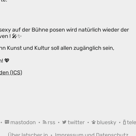
sexy auf der Bühne posen wird natürlich wieder der
en ! 🎤✨
n Kunst und Kultur soll allen zugänglich sein,
! 💖
den (ICS)
•
mastodon
•
rss
•
twitter
•
bluesky
•
tel
Über latscher.in
•
Impressum und Datenschutz