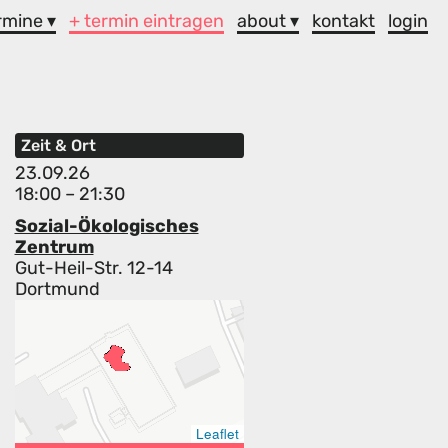
rmine ▾
+ termin eintragen
about ▾
kontakt
login
Zeit & Ort
23.09.26
18:00 – 21:30
Sozial-Ökologisches
Zentrum
Gut-Heil-Str. 12-14
Dortmund
Leaflet