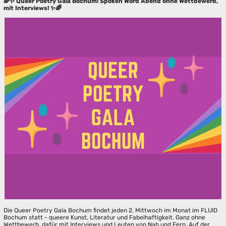
🌈✨ Queer Poetry Gala Bochum! Spoken Word Abend ohne Wettbewerb,
mit Interviews! ✨🌈
Die Queer Poetry Gala Bochum findet jeden 2. Mittwoch im Monat im FLUID
Bochum statt - queere Kunst, Literatur und Fabelhaftigkeit. Ganz ohne
Wettbewerb, dafür mit Interviews und Leuten von Nah und Fern. Auf der