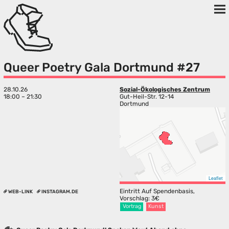
Queer Poetry Gala Dortmund #27
28.10.26
Sozial-Ökologisches Zentrum
18:00 – 21:30
Gut-Heil-Str. 12-14
Dortmund
Leaflet
Eintritt Auf Spendenbasis,
WEB-LINK
INSTAGRAM.DE
Vorschlag: 3€
Vortrag
Kunst