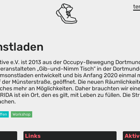
te
stladen
iative e.V. ist 2013 aus der Occupy-Bewegung Dortmu
eranstalteten „Gib-und-Nimm Tisch“ in der Dortmund
msonstladen entwickelt und bis Anfang 2020 einmal m
f der Münsterstraße, geöffnet. Die neuen Räumlichkei
elfaches mehr an Möglichkeiten. Daher brauchten wir e
DA ist ein Ort, den es gilt, mit Leben zu füllen. Die Str
achen.
ffen
Workshop
9
Links
Aktiv