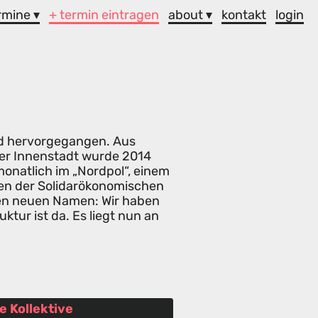
rmine ▾
+ termin eintragen
about ▾
kontakt
login
nd hervorgegangen. Aus
er Innenstadt wurde 2014
onatlich im „Nordpol“, einem
ten der Solidarökonomischen
inen neuen Namen: Wir haben
uktur ist da. Es liegt nun an
e Kollektive