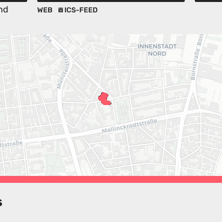
nd
WEB
ICS-FEED
s