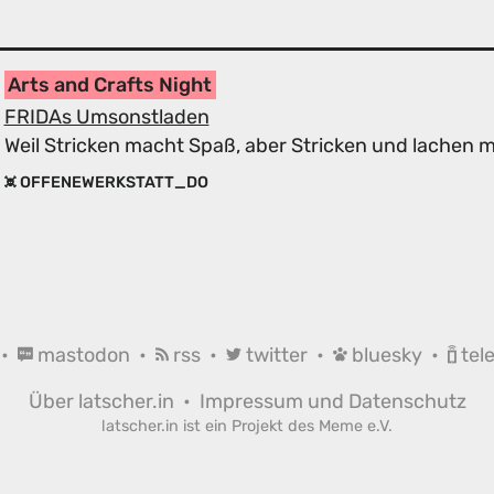
Arts and Crafts Night
FRIDAs Umsonstladen
Weil Stricken macht Spaß, aber Stricken und lachen
OFFENEWERKSTATT_DO
•
mastodon
•
rss
•
twitter
•
bluesky
•
tel
Über latscher.in
•
Impressum und Datenschutz
latscher.in ist ein Projekt des
Meme e.V.