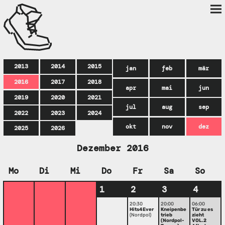
2013
2014
2015
jan
feb
mär
2016
2017
2018
apr
mai
jun
2019
2020
2021
jul
aug
sep
2022
2023
2024
okt
nov
dez
2025
2026
Dezember 2016
Mo
Di
Mi
Do
Fr
Sa
So
1
2
3
4
20:30
20:00
06:00
Hits4Ever
Kneipenbe
Tür zu es
(Nordpol)
trieb
zieht
(Nordpol-
VOL.2