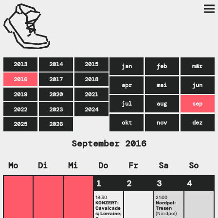
2013
2014
2015
jan
feb
mär
2016
2017
2018
apr
mai
jun
2019
2020
2021
jul
aug
sep
2022
2023
2024
okt
nov
dez
2025
2026
September 2016
Mo
Di
Mi
Do
Fr
Sa
So
1
2
3
4
18:30
21:00
KONZERT:
Nordpol-
Cavalcade
Tresen
s; Lorraine;
(Nordpol)