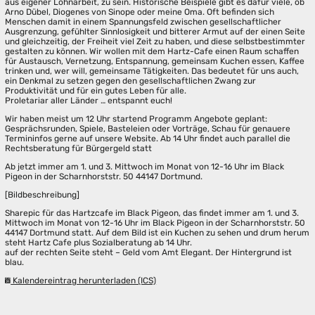
aus eigener Lohnarbeit, zu sein. Historische Beispiele gibt es dafür viele, ob
Arno Dübel, Diogenes von Sinope oder meine Oma. Oft befinden sich
Menschen damit in einem Spannungsfeld zwischen gesellschaftlicher
Ausgrenzung, gefühlter Sinnlosigkeit und bitterer Armut auf der einen Seite
und gleichzeitig, der Freiheit viel Zeit zu haben, und diese selbstbestimmter
gestalten zu können. Wir wollen mit dem Hartz-Cafe einen Raum schaffen
für Austausch, Vernetzung, Entspannung, gemeinsam Kuchen essen, Kaffee
trinken und, wer will, gemeinsame Tätigkeiten. Das bedeutet für uns auch,
ein Denkmal zu setzen gegen den gesellschaftlichen Zwang zur
Produktivität und für ein gutes Leben für alle.
Proletariar aller Länder … entspannt euch!
Wir haben meist um 12 Uhr startend Programm Angebote geplant:
Gesprächsrunden, Spiele, Basteleien oder Vorträge, Schau für genauere
Termininfos gerne auf unsere Website. Ab 14 Uhr findet auch parallel die
Rechtsberatung für Bürgergeld statt
Ab jetzt immer am 1. und 3. Mittwoch im Monat von 12-16 Uhr im Black
Pigeon in der Scharnhorststr. 50 44147 Dortmund.
[Bildbeschreibung]
Sharepic für das Hartzcafe im Black Pigeon, das findet immer am 1. und 3.
Mittwoch im Monat von 12-16 Uhr im Black Pigeon in der Scharnhorststr. 50
44147 Dortmund statt. Auf dem Bild ist ein Kuchen zu sehen und drum herum
steht Hartz Cafe plus Sozialberatung ab 14 Uhr.
auf der rechten Seite steht – Geld vom Amt Elegant. Der Hintergrund ist
blau.
Kalendereintrag herunterladen (ICS)