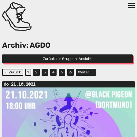
Archiv: AGDO
Zurück zur Gruppen-Ansicht
← Zurück
1
2
3
4
5
6
Weiter →
do 21.10.2021