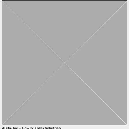
AGDo-Tag – HowTo: Kollektivbetrieb