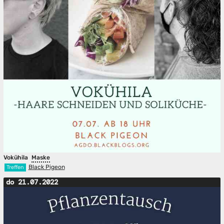
Vokühila
Maske
Black Pigeon
Treffen
do 21.07.2022