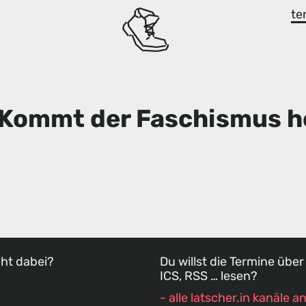
te
Kommt der Faschismus h
cht dabei?
Du willst die Termine über
ICS, RSS … lesen?
- alle latscher.in kanäle 