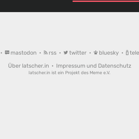
•
mastodon
•
rss
•
twitter
•
bluesky
•
tel
Über latscher.in
•
Impressum und Datenschutz
latscher.in ist ein Projekt des
Meme e.V.