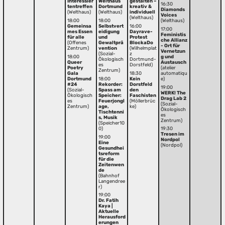
Interessier
Welthaus
gestalten –
16:30
tentreffen
Dortmund
kreativ &
Diamonds
(Welthaus)
(Welthaus)
individuell
Voices
(Welthaus)
18:00
18:00
(Welthaus)
Gemeinsa
Selbstvert
16:00
17:00
mes Essen
eidigung
Dayrave-
Feministis
für alle
und
Protest
che Allianz
(Offenes
Gewaltprä
BlockaDo
- Ort für
Zentrum)
vention
(Wilhelmplat
Vernetzun
(Sozial-
z
18:00
g und
Ökologisch
Dortmund-
Queer
Austausch
es
Dorstfeld)
Poetry
(atelier
Zentrum)
Gala
18:30
automatiqu
Dortmund
18:00
Kein
e)
#24
Rekorder:
Dorstfeld
19:00
(Sozial-
Spass am
den
WERK! The
Ökologisch
Speicher:
Faschisten
Drag Lab 2
es
Feuerjongl
(Möllerbrüc
(Sozial-
Zentrum)
age,
ke)
Ökologisch
Tischtenni
es
s, Musik
Zentrum)
(Speicher10
0)
19:30
Tresen im
19:00
Nordpol
Eine
(Nordpol)
Gesundhei
tsreform
für die
Zeitenwen
de
(Bahnhof
Langendree
r)
19:00
Dr. Fatih
Kaya |
Aktuelle
Herausford
erungen