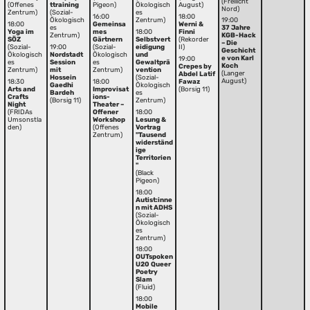
(Freilicht
(Offenes
ttraining
Pigeon)
Ökologisch
August)
Nord)
Zentrum)
(Sozial-
es
16:00
18:00
Ökologisch
Zentrum)
19:00
18:00
Gemeinsa
Werni &
es
37 Jahre
Yoga im
mes
18:00
Finni
Zentrum)
KGB-Hack
SÖZ
Gärtnern
Selbstvert
(Rekorder
– Die
(Sozial-
19:00
(Sozial-
eidigung
II)
Geschicht
Ökologisch
Nordstadt
Ökologisch
und
e von Karl
19:00
es
Session
es
Gewaltprä
Koch
Crepes by
Zentrum)
mit
Zentrum)
vention
(Langer
Abdel Latif
Hossein
(Sozial-
August)
18:30
18:00
Fawaz
Gaedhi
Ökologisch
Arts and
Improvisat
(Borsig 11)
Bardeh
es
Crafts
ions-
(Borsig 11)
Zentrum)
Night
Theater –
(FRIDAs
Offener
18:00
Umsonstla
Workshop
Lesung &
den)
(Offenes
Vortrag
Zentrum)
"Tausend
widerständ
ige
Territorien
"
(Black
Pigeon)
18:00
Autist:inne
n mit ADHS
(Sozial-
Ökologisch
es
Zentrum)
18:00
OUTspoken
U20 Queer
Poetry
Slam
(Fluid)
18:00
Mobile