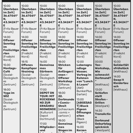
10:00
10:00
10:00
10:00
10:00
10:00
10:00
Überleben
Überleben
Überleben
Überleben
Überleben
Überleben
Überleben
im Zelt |
im Zelt |
im Zelt |
im Zelt |
im Zelt |
im Zelt |
im Zelt |
36.67061°
36.67061°
36.67061°
36.67061°
36.67061°
36.67061°
36.67061°
N,
N,
N,
N,
N,
N,
N,
43.34247°
43.34247°
43.34247°
43.34247°
43.34247°
43.34247°
43.34247°
E
E
E
E
E
E
E
(Fritz Bauer
(Fritz Bauer
(Fritz Bauer
(Fritz Bauer
(Fritz Bauer
(Fritz Bauer
(Fritz Bauer
Forum)
Forum)
Forum)
Forum)
Forum)
Forum)
Forum)
14:00
14:00
14:00
14:00
14:00
14:00
14:00
Offener
Offener
Offener
Offener
Offener
Offener
Offener
Sonntag
Sonntag im
Sonntag im
Sonntag im
Sonntag im
Sonntag im
Sonntag im
im
Freilichtga
Freilichtga
Freilichtga
Freilichtga
Freilichtga
Freilichtga
Freilichtga
rten
rten
rten
rten
rten
rten
rten
(Freilicht
(Freilicht
(Freilicht
(Freilicht
(Freilicht
(Freilicht
(Freilicht
Nord)
Nord)
Nord)
Nord)
Nord)
Nord)
Nord)
18:15
16:00
18:00
12:00
00:00
10:30
15:00
Offenes
Gemeinsa
Stricken
Lebensgru
Tee-
Solidarität
Montags-
Kampfspor
mes
für
ndlage
Workshop„
sfrühstück
Café
ttraining
Gärtnern
Anfänger:i
Wasser,
Wie
(Welthaus)
(Sozial-
(Sozial-
(Sozial-
nnen –
Vortrag im
schmeckt
14:00
Ökologisch
Ökologisch
Ökologisch
Offener
Rahmen
Dortmund?
Swap it
es
es
es
Workshop
von "Lunch
“
Kleidertau
Zentrum)
Zentrum)
Zentrum)
(Offenes
& Learn"
(Welthaus)
sch
Zentrum)
(AWO
18:00
17:00
13:00
(Welthaus)
BunkerPlus
Yoga im
DEPOT ON
18:00
Schlafen
Garten)
SÖZ
TOUR: MIT
22.
statt
(Sozial-
RÜCKENWI
Dortmunde
13:00
Strafen -
Ökologisch
ND ZUR
r Comic-
[ABGESAG
Grillen
es
ERNÄHRU
Streit
T] Black
(Westpark)
Zentrum)
NGSWENDE
(schauraum
Pigeon
14:30
(Kulturort
: comic +
Öffnungsz
TransActio
Depot
cartoon )
eiten
n
Dortmund)
(Black
18:00
Dortmund
Pigeon)
17:00
Gemeinsa
Geburtstag
Mitglieder-
mes
16:00
spicknick
und
Singen im
Kerzen
( Westpark)