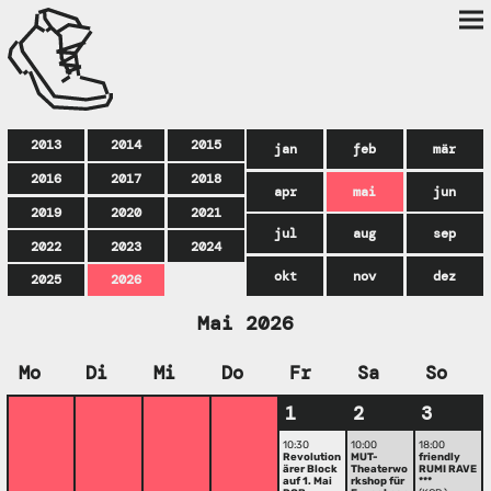
2013
2014
2015
jan
feb
mär
2016
2017
2018
apr
mai
jun
2019
2020
2021
jul
aug
sep
2022
2023
2024
okt
nov
dez
2025
2026
Mai 2026
Mo
Di
Mi
Do
Fr
Sa
So
1
2
3
10:30
10:00
18:00
Revolution
MUT-
friendly
ärer Block
Theaterwo
RUMI RAVE
auf 1. Mai
rkshop für
***