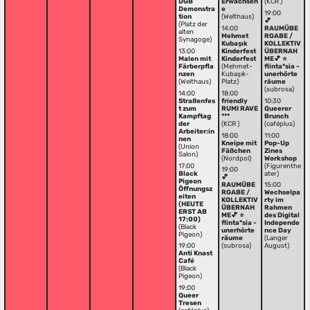
DGB
Erwachsen
(KCR )
Demonstra
e
19:00
tion
(Welthaus)
💕
(Platz der
14:00
RAUMÜBE
alten
Mehmet
RGABE /
Synagoge)
Kubaşık
KOLLEKTIV
13:00
Kinderfest
ÜBERNAH
Malen mit
Kinderfest
ME💕 ⭐️
Färberpfla
(Mehmet-
flinta*sia -
nzen
Kubaşık-
unerhörte
(Welthaus)
Platz)
räume
(subrosa)
14:00
18:00
Straßenfes
friendly
10:30
t zum
RUMI RAVE
Queerer
Kampftag
***
Brunch
der
(KCR )
(caféplus)
Arbeiter:in
18:00
11:00
nen
Kneipe mit
Pop-Up
(Union
Fäßchen
Zines
Salon)
(Nordpol)
Workshop
17:00
(Figurenthe
19:00
Black
ater)
💕
Pigeon
RAUMÜBE
15:00
Öffnungsz
RGABE /
Wechselpa
eiten
KOLLEKTIV
rty im
(HEUTE
ÜBERNAH
Rahmen
ERST AB
ME💕 ⭐️
des Digital
17:00)
flinta*sia -
Independe
(Black
unerhörte
nce Day
Pigeon)
räume
(Langer
19:00
(subrosa)
August)
Anti Knast
Café
(Black
Pigeon)
19:00
Queer
Tresen