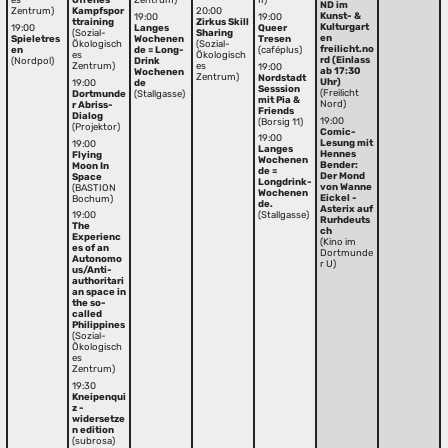
ND im
Zentrum)
Kampfspor
20:00
Kunst- &
19:00
19:00
ttraining
Zirkus Skill
Kulturgart
19:00
Langes
Queer
(Sozial-
Sharing
en
Spieletres
Wochenen
Tresen
Ökologisch
(Sozial-
freilicht.no
en
de = Long-
(caféplus)
es
Ökologisch
rd (Einlass
(Nordpol)
Drink
Zentrum)
es
19:00
ab 17:30
Wochenen
Zentrum)
Nordstadt
Uhr)
19:00
de
Sesssion
(Freilicht
Dortmunde
(Stallgasse)
mit Pia &
Nord)
r Abriss-
Friends
Dialog
19:00
(Borsig 11)
(Projektor)
Comic-
19:00
Lesung mit
19:00
Langes
Hennes
Flying
Wochenen
Bender:
Moon In
de =
Der Mond
Space
Longdrink-
von Wanne
(BASTION
Wochenen
Eickel -
Bochum)
de.
Asterix auf
19:00
(Stallgasse)
Rurhdeuts
The
ch
Experienc
(Kino im
es of an
Dortmunde
Autonomo
r U)
us/Anti-
authoritari
an space in
the so-
called
Philippines
(Sozial-
Ökologisch
es
Zentrum)
19:30
Kneipenqui
z -
widersetze
n edition
(subrosa)