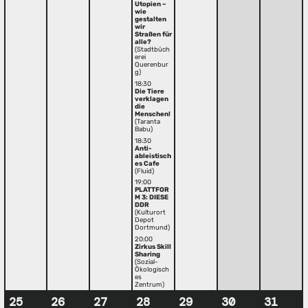
Utopien –
wie
gestalten
wir
Straßen für
alle?
(Stadtbüch
erei
Querenbur
g)
18:30
Die Tiere
verklagen
die
Menschen!
(Taranta
Babu)
18:30
Anti-
ableistisch
es Cafe
(Fluid)
19:00
PLATTFOR
M 3: DIESE
DDR
(Kulturort
Depot
Dortmund)
20:00
Zirkus Skill
Sharing
(Sozial-
Ökologisch
es
Zentrum)
25
26
27
28
29
30
31