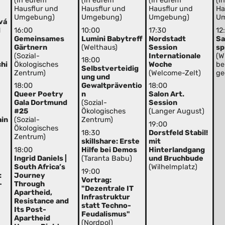
(In eurem
(In eurem
(In eurem
(I
Hausflur und
Hausflur und
Hausflur und
Ha
Umgebung)
Umgebung)
Umgebung)
U
vá
d
16:00
10:00
17:30
12
Gemeinsames
Lumini Babytreff
Nordstadt
Sa
Gärtnern
(Welthaus)
Session
sp
(Sozial-
Internationale
(W
18:00
hi
Ökologisches
Woche
be
Selbstverteidig
Zentrum)
(Welcome-Zelt)
ge
ung und
18:00
Gewaltpräventio
18:00
Queer Poetry
n
Salon Art.
Gala Dortmund
(Sozial-
Session
#25
Ökologisches
(Langer August)
ain
(Sozial-
Zentrum)
19:00
Ökologisches
18:30
Dorstfeld Stabil!
Zentrum)
skillshare: Erste
mit
18:00
Hilfe bei Demos
Hinterlandgang
Ingrid Daniels |
(Taranta Babu)
und Bruchbude
South Africa’s
(Wilhelmplatz)
19:00
:
Journey
Vortrag:
-
Through
"Dezentrale IT
Apartheid,
Infrastruktur
Resistance and
statt Techno-
Its Post-
Feudalismus"
Apartheid
(Nordpol)