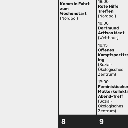
18:00
Komm in Fahrt
Rote Hilfe
zum
Treffen
Wochenstart
(Nordpol)
(Nordpol)
18:00
Dortmund
Artisan Meet
(Welthaus)
18:15
Offenes
Kampfsporttr
ing
(Sozial-
Ökologisches
Zentrum)
19:00
Feministische
Mütterkollekt
Abend-Treff
(Sozial-
Ökologisches
Zentrum)
8
9