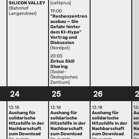
SILICON VALLEY
(caféplus)
(Bahnhof
19:00
Langendreer)
"Rechenzentren
ausbau — Die
Gefahr hinter
dem KI-Hype"
Vortrag und
Diskussion
(Nordpol)
20:00
Zirkus Skill
Sharing
(Sozial-
Ökologisches
Zentrum)
24
25
26
13:18
13:18
13:18
13
Aushang für
Aushang für
Aushang für
Au
solidarische
solidarische
solidarische
so
Hitzehilfe in der
Hitzehilfe in der
Hitzehilfe in der
Hi
Nachbarschaft
Nachbarschaft
Nachbarschaft
Na
zum Download
zum Download
zum Download
zu