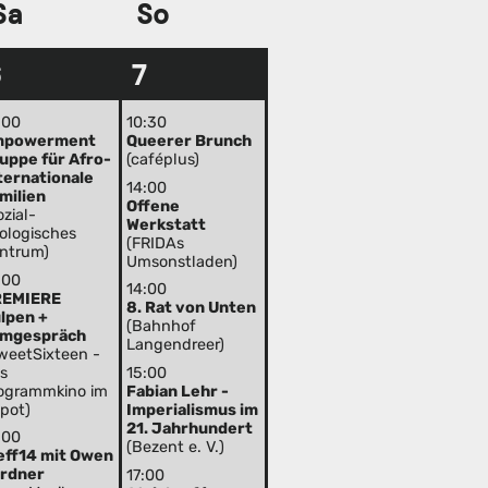
Sa
So
6
7
:00
10:30
mpowerment
Queerer Brunch
uppe für Afro-
(caféplus)
ternationale
14:00
milien
Offene
ozial-
Werkstatt
ologisches
(FRIDAs
ntrum)
Umsonstladen)
:00
14:00
REMIERE
8. Rat von Unten
lpen +
(Bahnhof
lmgespräch
Langendreer)
weetSixteen -
s
15:00
ogrammkino im
Fabian Lehr -
pot)
Imperialismus im
21. Jahrhundert
:00
(Bezent e. V.)
eff14 mit Owen
rdner
17:00