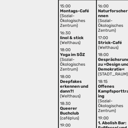
15:00
16:00
Montags-Café
Naturforscher
(Sozial-
nnen
Ökologisches
(Sozial-
Zentrum)
Ökologisches
Zentrum)
16:30
linol & stick
17:00
(Welthaus)
Strick-Café
(Welthaus)
18:00
Yoga im SÖZ
18:00
(Sozial-
Gesprächsrun
Ökologisches
zu »Design un
Zentrum)
Demokratie«
(STADT_RAUM
18:00
Deepfakes
18:15
erkennen und
Offenes
dann?!
Kampfsporttr
(Welthaus)
ing
(Sozial-
18:30
Ökologisches
Queerer
Zentrum)
Buchclub
(caféplus)
19:00
1. Abolish Bar:
19:00
Fußfessel und