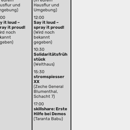
n eurem
(In eurem
usflur und
Hausflur und
mgebung)
Umgebung)
:00
12:00
y it loud –
Say it loud –
ray it proud!
spray it proud!
ird noch
(Wird noch
kannt
bekannt
geben)
gegeben)
10:30
Solidaritätsfrüh
stück
(Welthaus)
15:30
stromspiesser
XX
(Zeche General
Blumenthal,
Schacht 7)
17:00
skillshare: Erste
Hilfe bei Demos
(Taranta Babu)