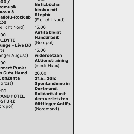
:00 /
Notizbücher
vemusik
binden mit
oove &
Stephie
adolu-Rock ab
(Freilicht Nord)
:30
reilicht Nord)
15:00
Antifa bleibt
:00
Handarbeit
O_BYTE
(Nordpol)
unge – Live DJ
ts
15:00
anger August)
widersetzen
Aktionstraining
:00
(verdi-Haus)
nzert Punk :
s Gute Hemd
20:00
JobZenta
21.6., 20h:
ubrosa)
Spontandemo in
Dortmund.
:00
Solidarität mit
RAND HOTEL
dem verletzten
BSTURZ
Göttinger Antifa.
ordpol)
(Nordmarkt)