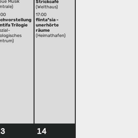
eue Musik
Strickcafé
ntrale)
(Welthaus)
:00
17:00
chvorstellung
flinta*sia -
Antifa Trilogie
unerhörte
ozial-
räume
ologisches
(Heimathafen)
ntrum)
13
14