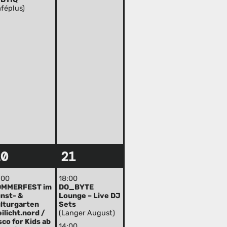
aféplus)
20
21
:00
18:00
OMMERFEST im
DO_BYTE
nst- &
Lounge – Live DJ
lturgarten
Sets
eilicht.nord /
(Langer August)
sco for Kids ab
14:00