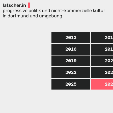
latscher.in
progressive politik und nicht-kommerzielle kultur
in dortmund und umgebung
2013
20
2016
20
2019
20
2022
20
2025
20