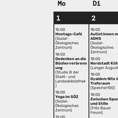
Mo
Di
1
2
15:00
18:00
Montags-Café
Autist:innen m
(Sozial-
ADHS
Ökologisches
(Sozial-
Zentrum)
Ökologisches
Zentrum)
18:00
Gedenken an die
18:00
Bücherverbrenn
Nordstadt Küf
ung
(Langer August
(Studio B der
18:00
Stadt- und
Gyaldem Nite 
Landesbibliothek
Traforaum
)
(Speicher100)
18:00
18:00
Yoga im SÖZ
Zwischen Spu
(Sozial-
und Stille
Ökologisches
(Fritz Bauer
Zentrum)
Forum)
19:00