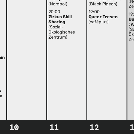
(N
(Nordpol)
(Black Pigeon)
Ze
20:00
19:00
19
Zirkus Skill
Queer Tresen
Bu
Sharing
(caféplus)
: 
(Sozial-
(S
Ökologisches
Ök
Zentrum)
Ze
ain
s
iv
10
11
12