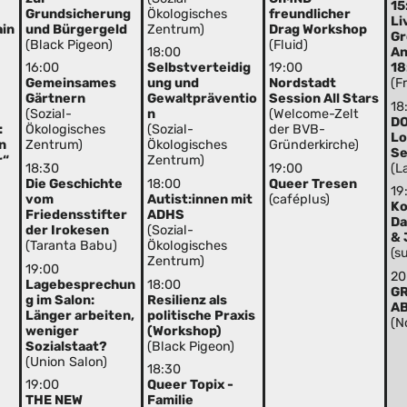
15
Grundsicherung
Ökologisches
freundlicher
Li
ain
und Bürgergeld
Zentrum)
Drag Workshop
Gr
(Black Pigeon)
(Fluid)
An
18:00
18
16:00
Selbstverteidig
19:00
(F
Gemeinsames
ung und
Nordstadt
Gärtnern
Gewaltpräventio
Session All Stars
18
(Sozial-
n
(Welcome-Zelt
D
:
Ökologisches
(Sozial-
der BVB-
Lo
n
Zentrum)
Ökologisches
Gründerkirche)
Se
r“
Zentrum)
(L
18:30
19:00
Die Geschichte
18:00
Queer Tresen
19
vom
Autist:innen mit
(caféplus)
Ko
Friedensstifter
ADHS
Da
der Irokesen
(Sozial-
& 
(Taranta Babu)
Ökologisches
(s
Zentrum)
19:00
20
Lagebesprechun
18:00
G
g im Salon:
Resilienz als
A
Länger arbeiten,
politische Praxis
(N
weniger
(Workshop)
Sozialstaat?
(Black Pigeon)
(Union Salon)
18:30
19:00
Queer Topix -
THE NEW
Familie