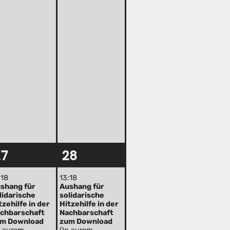
27
28
:18
13:18
shang für
Aushang für
lidarische
solidarische
tzehilfe in der
Hitzehilfe in der
chbarschaft
Nachbarschaft
m Download
zum Download